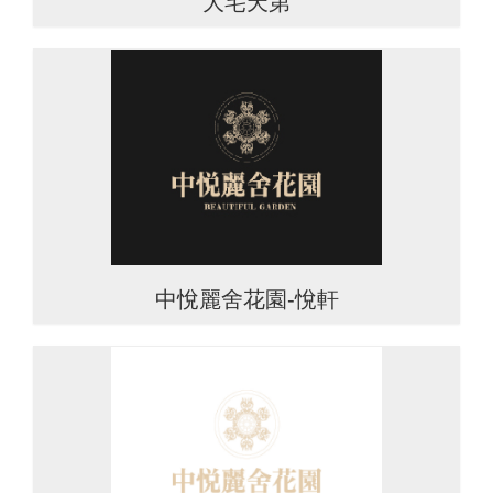
大宅天第
中悅麗舍花園-悅軒