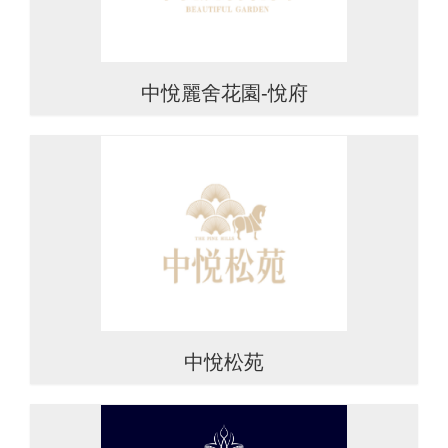
中悅麗舍花園-悅府
中悅松苑