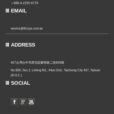
＋886-4-2255-6779
EMAIL
service@thcsys.com.tw
ADDRESS
407台灣台中市西屯區黎明路二段809號
No.809, Sec.2, Liming Rd., Xitun Dist., Taichung City 407, Taiwan
(R.O.C.)
SOCIAL